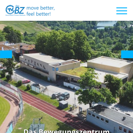
EGYM
Jetzt NEU im BZ!
Das Pilum - Neuer TVC-
Partner
21.10.2024
TV Cannstatt - Gesamtverein