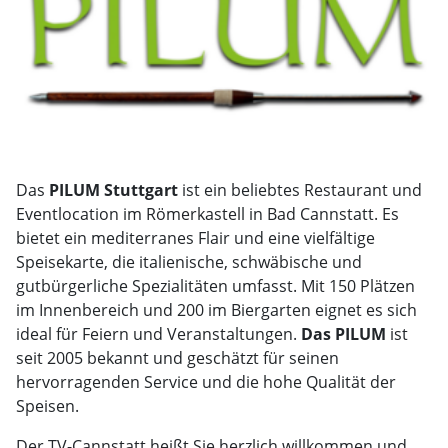
gutbürgerliche Spezialitäten umfasst. Mit 150 Plätzen
im Innenbereich und 200 im Biergarten eignet es sich
ideal für Feiern und Veranstaltungen.
Das PILUM
ist
seit 2005 bekannt und geschätzt für seinen
hervorragenden Service und die hohe Qualität der
Speisen.
Der TV-Cannstatt heißt Sie herzlich willkommen und
freut sich auf die Zusammenarbeit mit Ihnen. Wir
freuen uns sehr über die neue Partnerschaft und
danken Ihnen für das Vertrauen.
Auf eine erfolgreiche Zusammenarbeit!
Verwandte Nachrichten
07.11.
2024